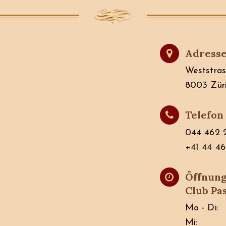
Adress
Weststras
8003 Zür
Telefon
044 462 
+41 44 4
Öffnung
Club Pa
Mo - Di:
Mi: